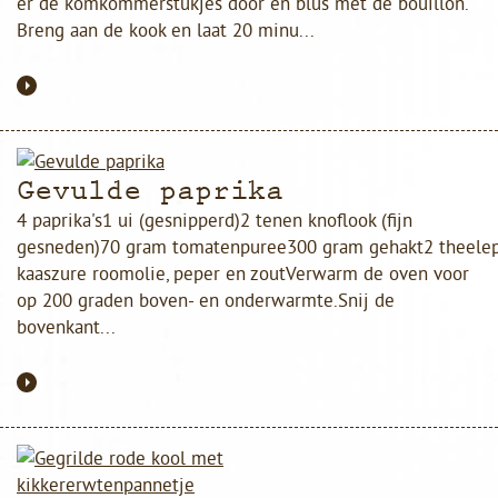
er de komkommerstukjes door en blus met de bouillon.
Breng aan de kook en laat 20 minu...
Gevulde paprika
4 paprika's1 ui (gesnipperd)2 tenen knoflook (fijn
gesneden)70 gram tomatenpuree300 gram gehakt2 theelepe
kaaszure roomolie, peper en zoutVerwarm de oven voor
op 200 graden boven- en onderwarmte.Snij de
bovenkant...