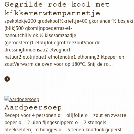
Gegrilde rode kool met
kikkererwtenpannetje
spekblokje200 grodekool½krieltje400 gkoriander½ bosjek
(blik)300 gkomijnpoederras-el-
hanoutchilivlok ½ klsesamzaadje
(geroosterd)1 elolijfoliegrof zeezoutVoor de
dressinglimoensap2 elyoghurt
natuur2 elolijfolie1 elnotenolie1 elhoning2 klpeper en
zoutVerwarm de oven voor op 180°C. Snij de ro...
Aardpeersoep
Recept voor 4 personen o olijfolie o zout en zwarte
peper o 2 uien fijngesnipperd o 2 stengels
bleekselderij in boogjes o 3 tenen knoflook geperst