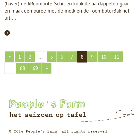
(haver)melkRoomboterSchil en kook de aardappelen gaar
en maak een puree met de melk en de roomboterBak het
uitj...
«
1
2
...
5
6
7
8
9
10
11
...
68
69
»
© 2014 People's Farm, all rights reserved