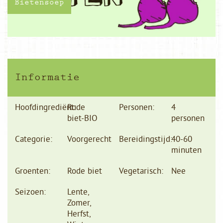
Bietensoep
Informatie
Hoofdingrediënt:
Rode
Personen:
4
biet-BIO
personen
Categorie:
Voorgerecht
Bereidingstijd:
40-60
minuten
Groenten:
Rode biet
Vegetarisch:
Nee
Seizoen:
Lente,
Zomer,
Herfst,