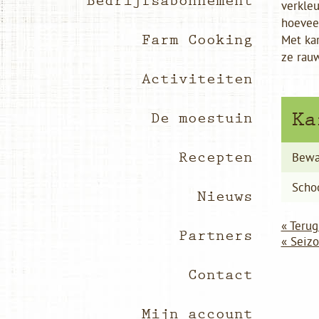
Bedrijfsabonnement
verkleu
hoeveel
Farm Cooking
Met kar
ze rau
Activiteiten
Ka
De moestuin
Recepten
Bewa
Scho
Nieuws
« Terug
Partners
« Seiz
Contact
Mijn account