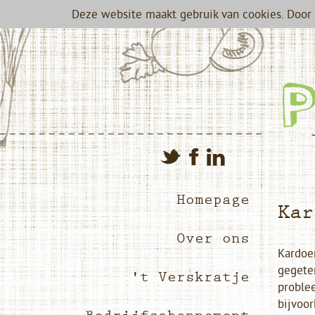
Deze website maakt gebruik van cookies. Door 
Homepage
Kar
Over ons
Kardoen
gegeten
't Verskratje
problee
bijvoor