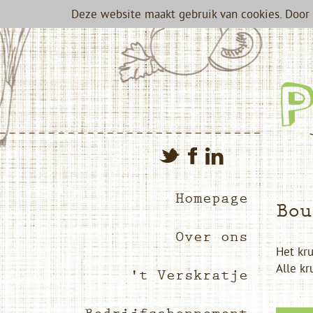
Deze website maakt gebruik van cookies. Door 
Homepage
Bou
Over ons
Het kru
Alle kr
't Verskratje