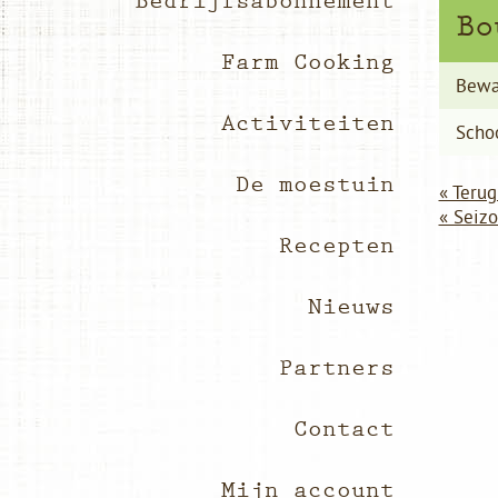
Bedrijfsabonnement
Bo
Farm Cooking
Bewa
Activiteiten
Scho
De moestuin
« Terug
« Seiz
Recepten
Nieuws
Partners
Contact
Mijn account