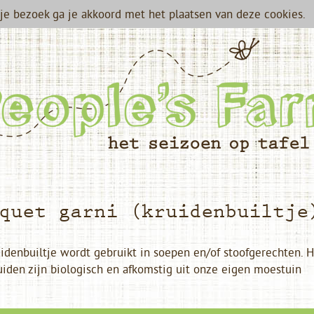
je bezoek ga je akkoord met het plaatsen van deze cookies.
quet garni (kruidenbuiltje
idenbuiltje wordt gebruikt in soepen en/of stoofgerechten. Het
uiden zijn biologisch en afkomstig uit onze eigen moestuin