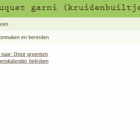
uquet garni (kruidenbuiltj
ren
onmaken en bereiden
 naar: Onze groenten
oenskalender bekijken