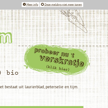
Meer info
Deze melding niet meer tonen
) bio
 bestaat uit laurierblad, peterselie en tijm.