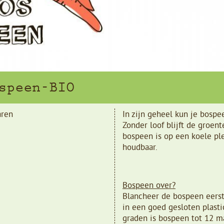
speen-BIO
ren
In zijn geheel kun je bosp
Zonder loof blijft de groen
bospeen is op een koele pl
houdbaar.
Bospeen over?
Blancheer de bospeen eers
in een goed gesloten plastic
graden is bospeen tot 12 