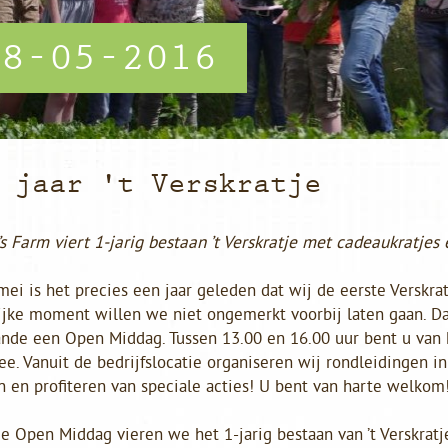
18-05-2016
 jaar 't Verskratje
s Farm viert 1-jarig bestaan ’t Verskratje met cadeaukratje
ei is het precies een jaar geleden dat wij de eerste Verskrat
lijke moment willen we niet ongemerkt voorbij laten gaan. D
ande een Open Middag. Tussen 13.00 en 16.00 uur bent u van
e. Vanuit de bedrijfslocatie organiseren wij rondleidingen i
 en profiteren van speciale acties! U bent van harte welkom
e Open Middag vieren we het 1-jarig bestaan van ’t Verskrat