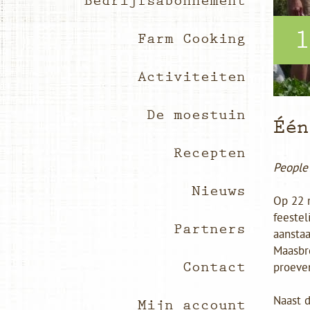
Bedrijfsabonnement
Farm Cooking
Activiteiten
De moestuin
Één
Recepten
People’
Nieuws
Op 22 m
feeste
Partners
aansta
Maasbre
Contact
proeven
Naast d
Mijn account