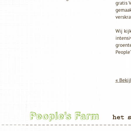
gratis 
gemaak
verskra
Wij kij
intensi
groent
People
« Bekij