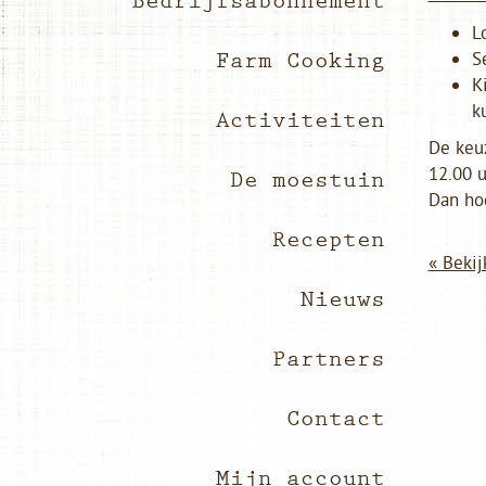
Bedrijfsabonnement
L
S
Farm Cooking
K
k
Activiteiten
De keu
12.00 u
De moestuin
Dan hoe
Recepten
« Bekij
Nieuws
Partners
Contact
Mijn account