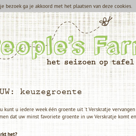
je bezoek ga je akkoord met het plaatsen van deze cookies.
UW: keuzegroente
u kunt u iedere week één groente uit 't Verskratje vervange
en dat uw minst favoriete groente in uw Verskratje komt en 
rkt het?