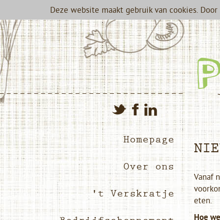
Deze website maakt gebruik van cookies. Door 
Homepage
NIE
Over ons
Vanaf n
voorkom
't Verskratje
eten.
Hoe we